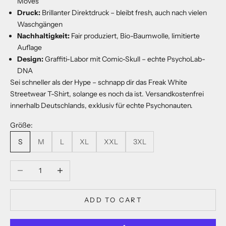
Moves
Druck:
Brillanter Direktdruck – bleibt fresh, auch nach vielen
Waschgängen
Nachhaltigkeit:
Fair produziert, Bio-Baumwolle, limitierte
Auflage
Design:
Graffiti-Labor mit Comic-Skull – echte PsychoLab-
DNA
Sei schneller als der Hype – schnapp dir das Freak White
Streetwear T-Shirt, solange es noch da ist. Versandkostenfrei
innerhalb Deutschlands, exklusiv für echte Psychonauten.
Größe:
S
M
L
XL
XXL
3XL
Decrease quantity
Increase quantity
ADD TO CART