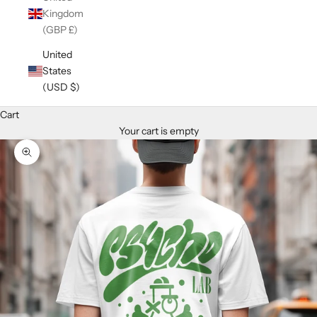
Kingdom
(GBP £)
United
States
(USD $)
Cart
Your cart is empty
Zoom picture