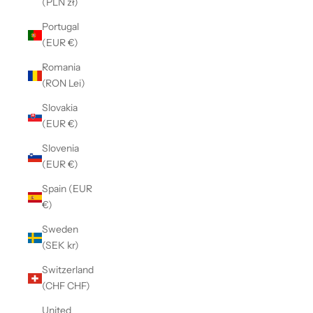
(PLN zł)
Portugal
(EUR €)
Romania
(RON Lei)
Slovakia
(EUR €)
Slovenia
(EUR €)
Spain (EUR
€)
Sweden
(SEK kr)
Switzerland
(CHF CHF)
United