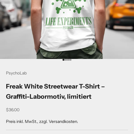
Go to item 1
Go to item 2
Go to item 3
Go to item 4
Go to item 5
PsychoLab
Freak White Streetwear T-Shirt –
Graffiti-Labormotiv, limitiert
Sale price
$36.00
Preis inkl. MwSt., zzgl. Versandkosten.