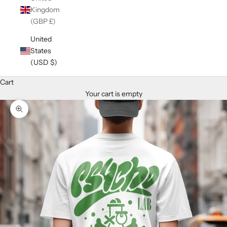
Kingdom
(GBP £)
United
States
(USD $)
Cart
Your cart is empty
Zoom picture