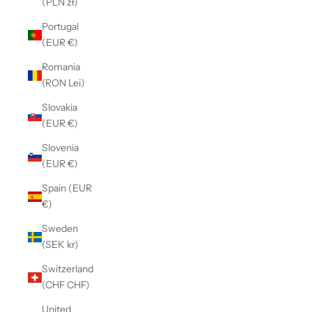
(PLN zł)
Portugal
(EUR €)
Romania
(RON Lei)
Slovakia
(EUR €)
Slovenia
(EUR €)
Spain (EUR
€)
Sweden
(SEK kr)
Switzerland
(CHF CHF)
United