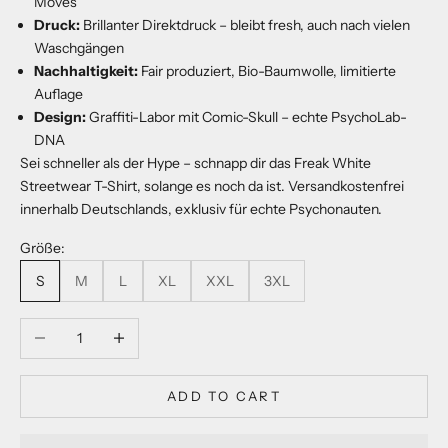
Moves
Druck:
Brillanter Direktdruck – bleibt fresh, auch nach vielen
Waschgängen
Nachhaltigkeit:
Fair produziert, Bio-Baumwolle, limitierte
Auflage
Design:
Graffiti-Labor mit Comic-Skull – echte PsychoLab-
DNA
Sei schneller als der Hype – schnapp dir das Freak White
Streetwear T-Shirt, solange es noch da ist. Versandkostenfrei
innerhalb Deutschlands, exklusiv für echte Psychonauten.
Größe:
S
M
L
XL
XXL
3XL
Decrease quantity
Increase quantity
ADD TO CART