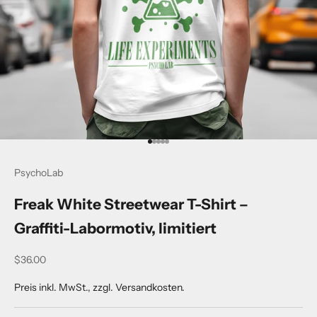
Go to item 1
Go to item 2
Go to item 3
Go to item 4
Go to item 5
PsychoLab
Freak White Streetwear T-Shirt –
Graffiti-Labormotiv, limitiert
Sale price
$36.00
Preis inkl. MwSt., zzgl. Versandkosten.